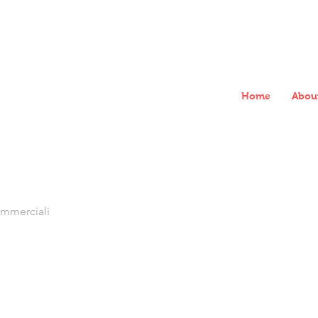
Home
Abou
commerciali
 - Lazio - Italy - Planet Hearth