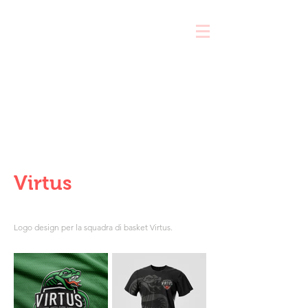
compila il brief e ricevi una consulenza gratuita
Virtus
Logo design per la squadra di basket Virtus.