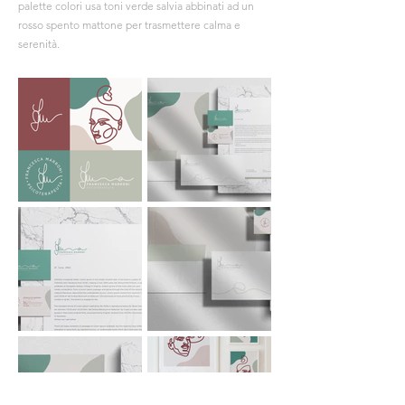
palette colori usa toni verde salvia abbinati ad un
rosso spento mattone per trasmettere calma e
serenità.