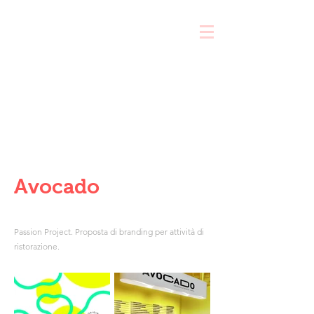
compila il brief e ricevi una consulenza gratuita
Avocado
Passion Project. Proposta di branding per attività di
ristorazione.